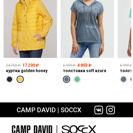
17 290 ₽
4 893 ₽
24 700 ₽
6 990 ₽
6 990 ₽
куртка golden honey
толстовка soft azure
толст
CAMP DAVID | SOCCX
сайте СДЭК