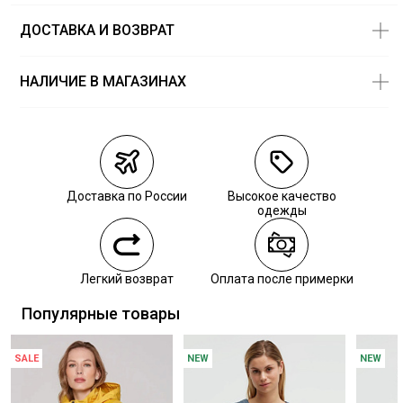
ДОСТАВКА И ВОЗВРАТ
НАЛИЧИЕ В МАГАЗИНАХ
Магазины
Размеры в
наличии
Курьерская доставка СДЭК
Самовывоз из пункта выдачи СДЭК
Доставка по России
Высокое качество
Самовывоз из наших магазинов
одежды
Курьерская доставка СДЭК
Легкий возврат
Оплата после примерки
Самовывоз из пункта выдачи СДЭК
Популярные товары
SALE
NEW
NEW