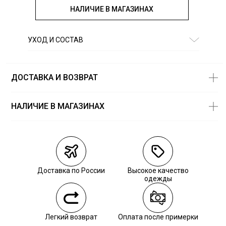
НАЛИЧИЕ В МАГАЗИНАХ
УХОД И СОСТАВ
Состав:
95% хлопок 5% др волокна
ДОСТАВКА И ВОЗВРАТ
НАЛИЧИЕ В МАГАЗИНАХ
Магазины
Размеры в
наличии
Курьерская доставка СДЭК
Самовывоз из пункта выдачи СДЭК
Доставка по России
Высокое качество
Самовывоз из наших магазинов
одежды
Курьерская доставка СДЭК
Легкий возврат
Оплата после примерки
Самовывоз из пункта выдачи СДЭК