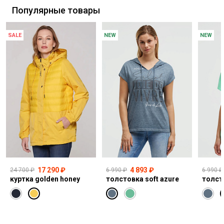
Популярные товары
SALE
NEW
NEW
17 290 ₽
4 893 ₽
24 700 ₽
6 990 ₽
6 990 ₽
куртка golden honey
толстовка soft azure
толст