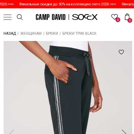
26 >>>
Финальные скидки до 50% на коллекцию лето 2026 >>>
Финальн
0
0
/
/
/
БРЮКИ ТРИК BLACK
НАЗАД
ЖЕНЩИНАМ
БРЮКИ