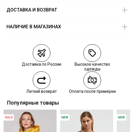
ДОСТАВКА И ВОЗВРАТ
НАЛИЧИЕ В МАГАЗИНАХ
Магазины
Размеры в
наличии
Курьерская доставка СДЭК
Самовывоз из пункта выдачи СДЭК
Доставка по России
Высокое качество
Самовывоз из наших магазинов
одежды
Курьерская доставка СДЭК
Легкий возврат
Оплата после примерки
Самовывоз из пункта выдачи СДЭК
Популярные товары
SALE
NEW
NEW