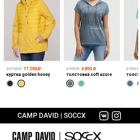
17 290 ₽
4 893 ₽
24 700 ₽
6 990 ₽
6 990 ₽
куртка golden honey
толстовка soft azure
толст
CAMP DAVID | SOCCX
сайте СДЭК