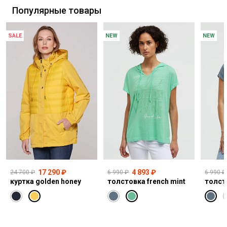
Популярные товары
SALE
NEW
NEW
17 290 ₽
4 893 ₽
24 700 ₽
6 990 ₽
6 990 ₽
куртка golden honey
толстовка french mint
толст