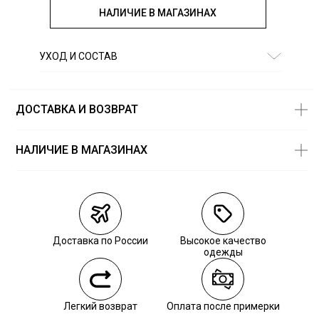
НАЛИЧИЕ В МАГАЗИНАХ
УХОД И СОСТАВ
Состав:
89% хлопок, 11% полиэстер
ДОСТАВКА И ВОЗВРАТ
НАЛИЧИЕ В МАГАЗИНАХ
Магазины
Размеры в
наличии
Курьерская доставка СДЭК
Самовывоз из пункта выдачи СДЭК
Доставка по России
Высокое качество
Самовывоз из наших магазинов
одежды
Курьерская доставка СДЭК
Легкий возврат
Оплата после примерки
Самовывоз из пункта выдачи СДЭК