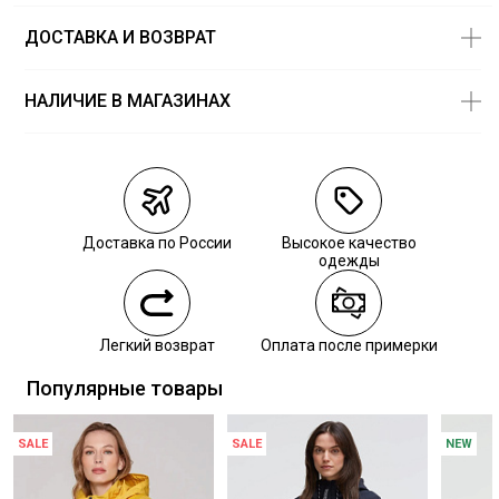
ДОСТАВКА И ВОЗВРАТ
НАЛИЧИЕ В МАГАЗИНАХ
Магазины
Размеры в
наличии
Курьерская доставка СДЭК
Самовывоз из пункта выдачи СДЭК
Доставка по России
Высокое качество
Самовывоз из наших магазинов
одежды
Курьерская доставка СДЭК
Легкий возврат
Оплата после примерки
Самовывоз из пункта выдачи СДЭК
Популярные товары
SALE
SALE
NEW