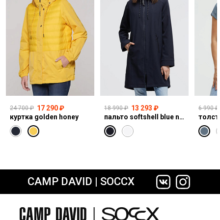
17 290 ₽
13 293 ₽
24 700 ₽
18 990 ₽
6 990 ₽
куртка golden honey
пальто softshell blue navy
толст
CAMP DAVID | SOCCX
сайте СДЭК