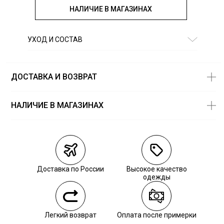
НАЛИЧИЕ В МАГАЗИНАХ
УХОД И СОСТАВ
Состав:
100% лиоцелл
ДОСТАВКА И ВОЗВРАТ
НАЛИЧИЕ В МАГАЗИНАХ
Магазины
Размеры в
наличии
Курьерская доставка СДЭК
Самовывоз из пункта выдачи СДЭК
Доставка по России
Высокое качество
Самовывоз из наших магазинов
одежды
Курьерская доставка СДЭК
Легкий возврат
Оплата после примерки
Самовывоз из пункта выдачи СДЭК