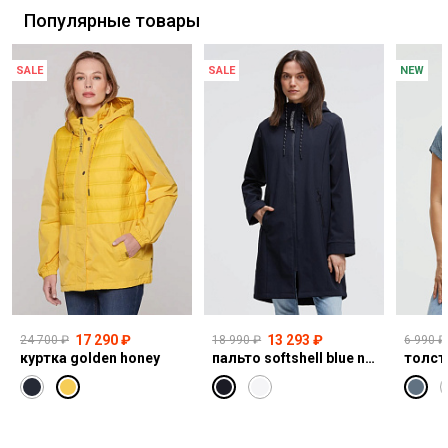
Популярные товары
SALE
SALE
NEW
17 290 ₽
13 293 ₽
24 700 ₽
18 990 ₽
6 990 ₽
куртка golden honey
пальто softshell blue navy
толст