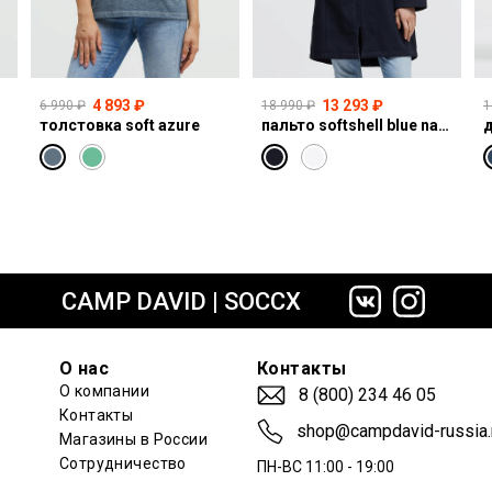
4 893 ₽
13 293 ₽
6 990 ₽
18 990 ₽
1
толстовка soft azure
пальто softshell blue navy
сайте СДЭК
CAMP DAVID | SOCCX
О нас
Контакты
О компании
8 (800) 234 46 05
Контакты
shop@campdavid-russia.
Магазины в России
Сотрудничество
ПН-ВС 11:00 - 19:00