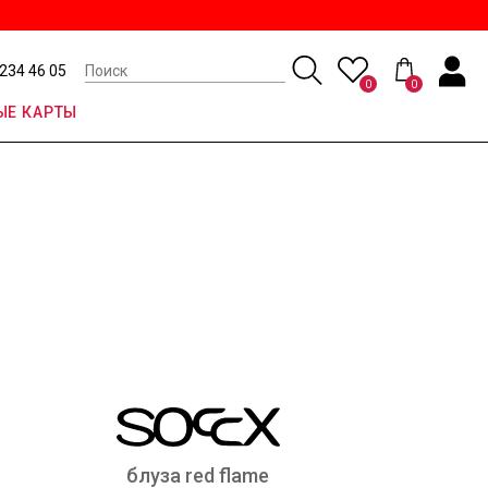
 234 46 05
0
0
Е КАРТЫ
блуза red flame