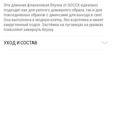
Эта длинная фланелевая блузка от SOCCX идеально
подходит как для уютного домашнего образа, так и для
повседневных образов с джинсами для выхода в свет.
Она выполнена в модную клетку, без воротника и имеет
закругленный подол. Застёжки на пуговицах на рукавах
позволяют завернуть блузку.
УХОД И СОСТАВ
Состав:
хлопок 100%
СТИРКА:
30 ° ручной режим
ОТБЕЛИВАНИЕ:
Не отбеливать
ХИМИЧЕСКАЯ ЧИСТКА:
Не подвергать химчистке
ГЛАЖЕНИЕ:
не гладить горячим (макс. 110 °)
СУШКА:
не сушить в стиральной машине