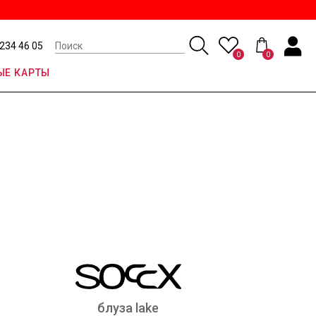
 234 46 05
0
0
Е КАРТЫ
блуза lake