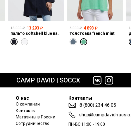
13 293 ₽
4 893 ₽
18 990 ₽
6 990 ₽
1
пальто softshell blue navy
толстовка french mint
сайте СДЭК
CAMP DAVID | SOCCX
О нас
Контакты
О компании
8 (800) 234 46 05
Контакты
shop@campdavid-russia.
Магазины в России
Сотрудничество
ПН-ВС 11:00 - 19:00