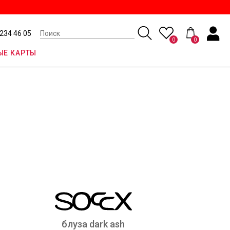
 234 46 05
0
0
Е КАРТЫ
блуза dark ash