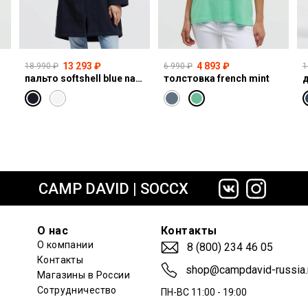
13 293 ₽
4 893 ₽
18 990 ₽
6 990 ₽
1
пальто softshell blue navy
толстовка french mint
сайте СДЭК
CAMP DAVID | SOCCX
О нас
Контакты
О компании
8 (800) 234 46 05
Контакты
shop@campdavid-russia.
Магазины в России
Сотрудничество
ПН-ВС 11:00 - 19:00