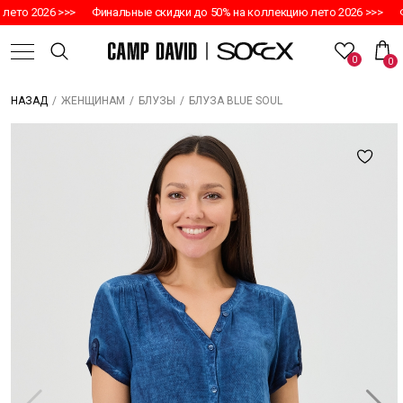
то 2026 >>>
Финальные скидки до 50% на коллекцию лето 2026 >>>
Фин
0
0
/
/
/
БЛУЗА BLUE SOUL
НАЗАД
ЖЕНЩИНАМ
БЛУЗЫ