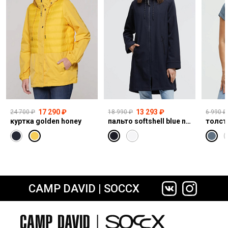
17 290 ₽
13 293 ₽
24 700 ₽
18 990 ₽
6 990 ₽
куртка golden honey
пальто softshell blue navy
толст
CAMP DAVID | SOCCX
сайте СДЭК