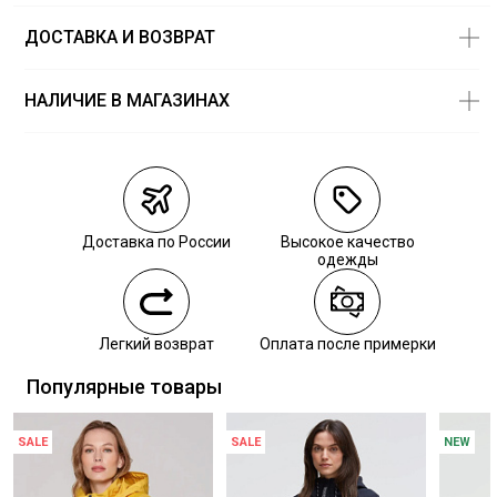
ДОСТАВКА И ВОЗВРАТ
НАЛИЧИЕ В МАГАЗИНАХ
Магазины
Размеры в
наличии
Курьерская доставка СДЭК
Самовывоз из пункта выдачи СДЭК
Доставка по России
Высокое качество
Самовывоз из наших магазинов
одежды
Курьерская доставка СДЭК
Легкий возврат
Оплата после примерки
Самовывоз из пункта выдачи СДЭК
Популярные товары
SALE
SALE
NEW