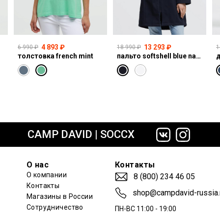
4 893 ₽
13 293 ₽
6 990 ₽
18 990 ₽
1
толстовка french mint
пальто softshell blue navy
сайте СДЭК
CAMP DAVID | SOCCX
О нас
Контакты
О компании
8 (800) 234 46 05
Контакты
shop@campdavid-russia.
Магазины в России
Сотрудничество
ПН-ВС 11:00 - 19:00