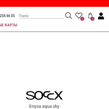
 234 46 05
0
0
Е КАРТЫ
блуза aqua sky