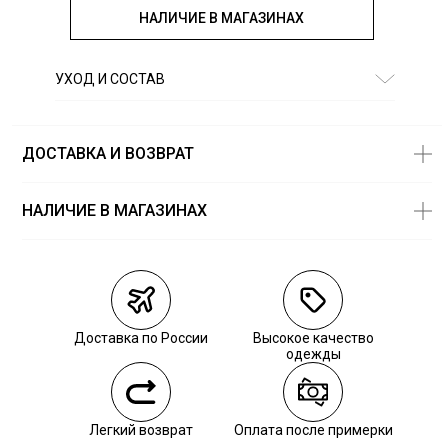
НАЛИЧИЕ В МАГАЗИНАХ
УХОД И СОСТАВ
Состав:
100% хлопок
ДОСТАВКА И ВОЗВРАТ
НАЛИЧИЕ В МАГАЗИНАХ
Магазины
Размеры в
наличии
Курьерская доставка СДЭК
Самовывоз из пункта выдачи СДЭК
Доставка по России
Высокое качество
Самовывоз из наших магазинов
одежды
Курьерская доставка СДЭК
Легкий возврат
Оплата после примерки
Самовывоз из пункта выдачи СДЭК