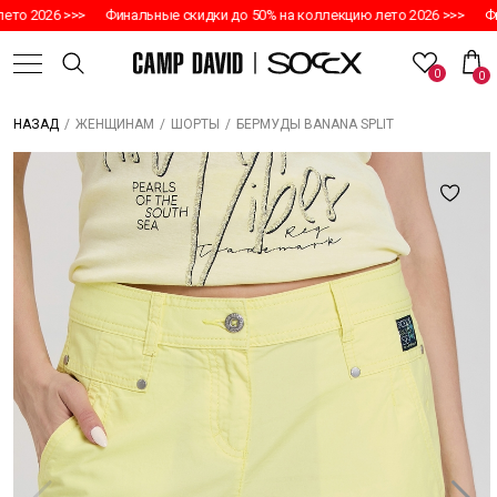
то 2026 >>>
Финальные скидки до 50% на коллекцию лето 2026 >>>
Фин
0
0
/
/
/
БЕРМУДЫ BANANA SPLIT
НАЗАД
ЖЕНЩИНАМ
ШОРТЫ