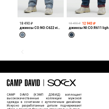
18 490 ₽
12 943 ₽
18 490 ₽
джинсы CO:NO:C622 vintage blue print
джинсы N
CAMP DAVID (КЭМП ДЭВИД) воплощает
высококачественные коллекции мужской
одежды в сочетании с аутентичным дизайном.
Искусно разработанные детали подчеркивают