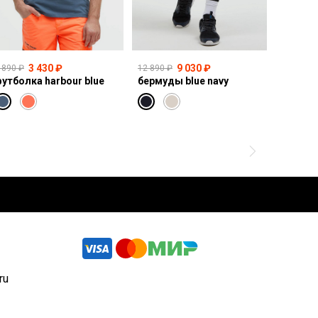
3 430 ₽
9 030 ₽
 890 ₽
12 890 ₽
10 990 ₽
утболка harbour blue
бермуды blue navy
толсто
ru