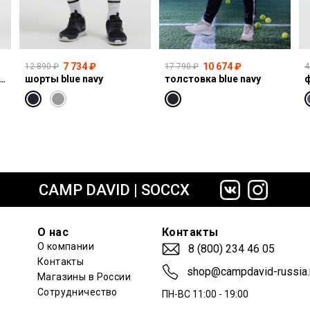
7 734 ₽
10 674 ₽
12 890 ₽
17 790 ₽
4
I:CO:R611 light vintage print jogg
шорты blue navy
толстовка blue navy
ф
сайте СДЭК
CAMP DAVID | SOCCX
О нас
Контакты
О компании
8 (800) 234 46 05
Контакты
shop@campdavid-russia.
Магазины в России
Сотрудничество
ПН-ВС 11:00 - 19:00