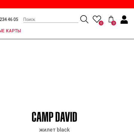
 234 46 05
0
0
Е КАРТЫ
жилет black