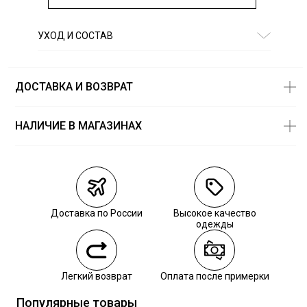
УХОД И СОСТАВ
Состав:
100% полиэстер
ДОСТАВКА И ВОЗВРАТ
НАЛИЧИЕ В МАГАЗИНАХ
Магазины
Размеры в
наличии
Курьерская доставка СДЭК
Самовывоз из пункта выдачи СДЭК
Доставка по России
Высокое качество
Самовывоз из наших магазинов
одежды
Курьерская доставка СДЭК
Легкий возврат
Оплата после примерки
Самовывоз из пункта выдачи СДЭК
Популярные товары