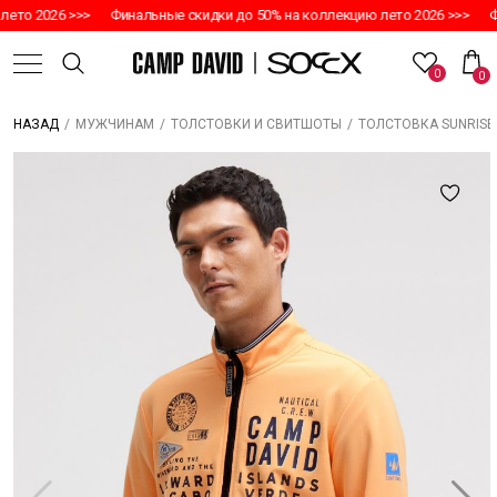
о 2026 >>>
Финальные скидки до 50% на коллекцию лето 2026 >>>
Фина
0
0
/
/
/
ТОЛСТОВКА SUNRISE
НАЗАД
МУЖЧИНАМ
ТОЛСТОВКИ И СВИТШОТЫ