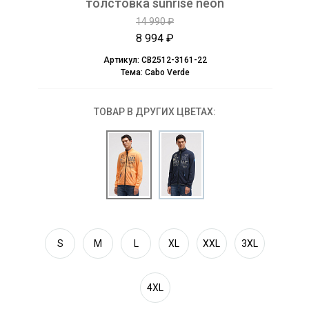
толстовка sunrise neon
14 990 ₽
8 994 ₽
Артикул:
CB2512-3161-22
Тема:
Cabo Verde
ТОВАР В ДРУГИХ ЦВЕТАХ:
S
M
L
XL
XXL
3XL
4XL