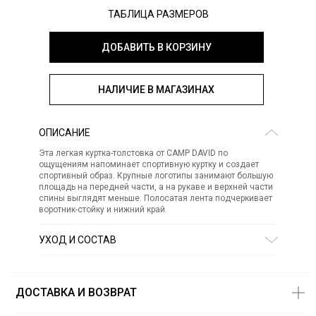
ТАБЛИЦА РАЗМЕРОВ
ДОБАВИТЬ В КОРЗИНУ
НАЛИЧИЕ В МАГАЗИНАХ
ОПИСАНИЕ
Эта легкая куртка-толстовка от CAMP DAVID по
ощущениям напоминает спортивную куртку и создает
спортивный образ. Крупные логотипы занимают большую
площадь на передней части, а на рукаве и верхней части
спины выглядят меньше. Полосатая лента подчеркивает
воротник-стойку и нижний край.
УХОД И СОСТАВ
Состав:
полиэстер 54%, полиэстер 6%, хлопок 4%
СТИРКА:
30 ° ручной режим
ОТБЕЛИВАНИЕ:
Не отбеливать
ДОСТАВКА И ВОЗВРАТ
ХИМИЧЕСКАЯ ЧИСТКА:
Не подвергать химчистке
ГЛАЖЕНИЕ:
не гладить горячим (макс. 110 °)