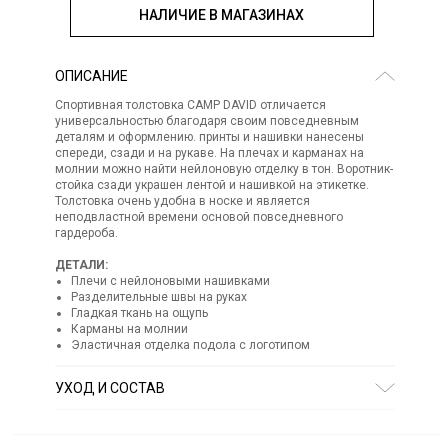
НАЛИЧИЕ В МАГАЗИНАХ
ОПИСАНИЕ
Спортивная толстовка CAMP DAVID отличается
универсальностью благодаря своим повседневным
деталям и оформлению. принты и нашивки нанесены
спереди, сзади и на рукаве. На плечах и карманах на
молнии можно найти нейлоновую отделку в тон. Воротник-
стойка сзади украшен лентой и нашивкой на этикетке.
Толстовка очень удобна в носке и является
неподвластной времени основой повседневного
гардероба.
ДЕТАЛИ:
Плечи с нейлоновыми нашивками
Разделительные швы на руках
Гладкая ткань на ощупь
Карманы на молнии
Эластичная отделка подола с логотипом
УХОД И СОСТАВ
Состав:
55% полиэстер, 45% хлопок
СТИРКА:
30 ° ручной режим
ОТБЕЛИВАНИЕ:
Не отбеливать