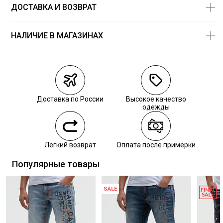
ДОСТАВКА И ВОЗВРАТ
ХИМИЧЕСКАЯ ЧИСТКА:
Не подвергать химчистке
ГЛАЖЕНИЕ:
не гладить горячим (макс. 110 °)
СУШКА:
не сушить в стиральной машине
НАЛИЧИЕ В МАГАЗИНАХ
Магазины
Размеры в
наличии
Курьерская доставка СДЭК
Самовывоз из пункта выдачи СДЭК
Доставка по России
Высокое качество
Самовывоз из наших магазинов
одежды
Курьерская доставка СДЭК
Легкий возврат
Оплата после примерки
Самовывоз из пункта выдачи СДЭК
Популярные товары
SALE