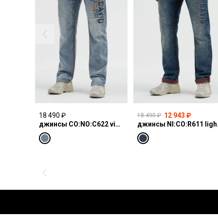
18 490 ₽
12 943 ₽
18 490 ₽
джинсы CO:NO:C622 vintage blue print
джинсы N