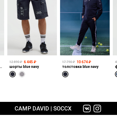
6 445 ₽
10 674 ₽
12 890 ₽
17 790 ₽
4
I:CO:R611 light vintage print jogg
шорты blue navy
толстовка blue navy
ф
сайте СДЭК
CAMP DAVID | SOCCX