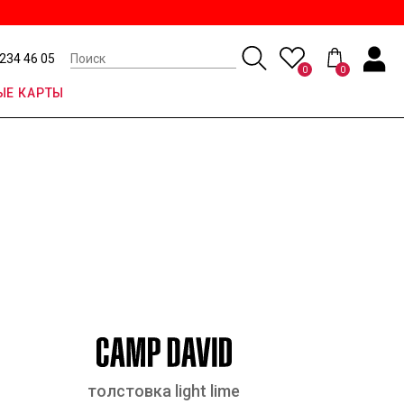
 234 46 05
0
0
Е КАРТЫ
толстовка light lime