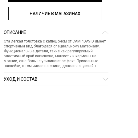
НАЛИЧИЕ В МАГАЗИНАХ
ОПИСАНИЕ
Эта легкая толстовка с капюшоном от CAMP DAVID имеет
спортивный вид благодаря специальному материалу.
Функциональные детали, такие как регулируемый
эластичный край капюшона, манжеты и карманы на
молнии, еще больше усиливают эффект. Прикольные
наклейки, в том числе на спине, дополняют дизайн.
УХОД И СОСТАВ
Состав:
хлопок 70%, полиэстер 24%, эластан 6%
ОТБЕЛИВАНИЕ:
Не отбеливать
ХИМИЧЕСКАЯ ЧИСТКА:
Не подвергать химчистке
ГЛАЖЕНИЕ:
не гладить горячим (макс. 110 °)
СУШКА:
не сушить в стиральной машине