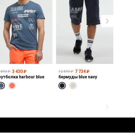
3 430 ₽
7 734 ₽
 890 ₽
12 890 ₽
14 990 ₽
утболка harbour blue
бермуды blue navy
свитшот