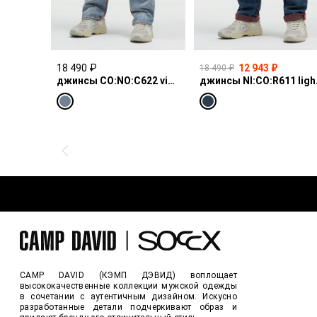
18 490 ₽
12 943 ₽
18 490 ₽
джинсы CO:NO:C622 vintage blue print
джинсы N
CAMP DAVID (КЭМП ДЭВИД) воплощает
высококачественные коллекции мужской одежды
в сочетании с аутентичным дизайном. Искусно
разработанные детали подчеркивают образ и