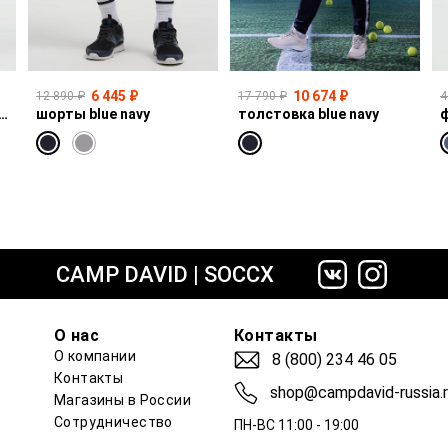
6 445 ₽
10 674 ₽
12 890 ₽
17 790 ₽
4
I:CO:R611 light vintage print jogg
шорты blue navy
толстовка blue navy
ф
сайте СДЭК
CAMP DAVID | SOCCX
О нас
Контакты
О компании
8 (800) 234 46 05
Контакты
shop@campdavid-russia.
Магазины в России
Сотрудничество
ПН-ВС 11:00 - 19:00