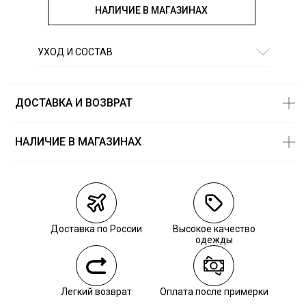
НАЛИЧИЕ В МАГАЗИНАХ
УХОД И СОСТАВ
Состав:
хлопок 50%, полиэстер 50%
ДОСТАВКА И ВОЗВРАТ
НАЛИЧИЕ В МАГАЗИНАХ
Магазины
Размеры в
наличии
Курьерская доставка СДЭК
Самовывоз из пункта выдачи СДЭК
Доставка по России
Высокое качество
Самовывоз из наших магазинов
одежды
Курьерская доставка СДЭК
Легкий возврат
Оплата после примерки
Самовывоз из пункта выдачи СДЭК