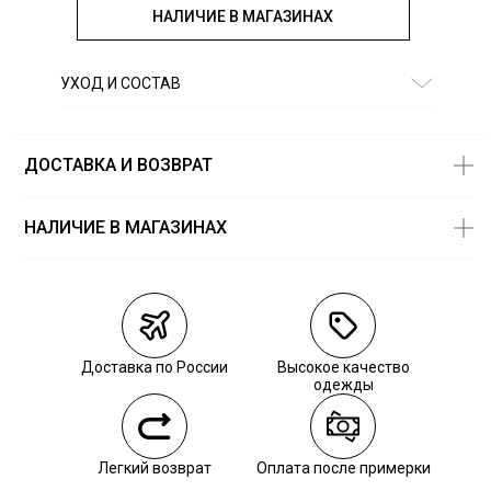
НАЛИЧИЕ В МАГАЗИНАХ
УХОД И СОСТАВ
Состав:
100% хлопок
ДОСТАВКА И ВОЗВРАТ
НАЛИЧИЕ В МАГАЗИНАХ
Магазины
Размеры в
наличии
Курьерская доставка СДЭК
Самовывоз из пункта выдачи СДЭК
Доставка по России
Высокое качество
Самовывоз из наших магазинов
одежды
Курьерская доставка СДЭК
Легкий возврат
Оплата после примерки
Самовывоз из пункта выдачи СДЭК