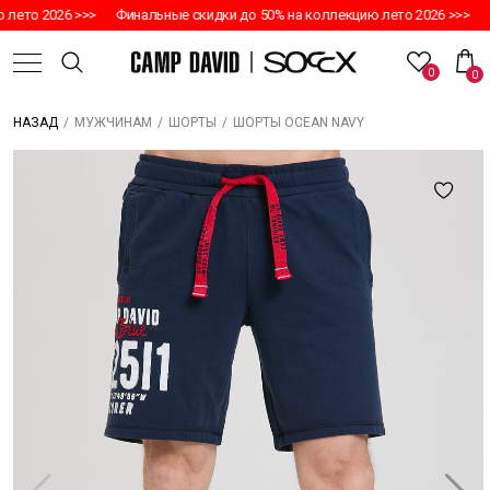
то 2026 >>>
Финальные скидки до 50% на коллекцию лето 2026 >>>
Фин
0
0
/
/
/
ШОРТЫ OCEAN NAVY
НАЗАД
МУЖЧИНАМ
ШОРТЫ