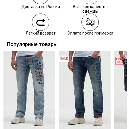
Самовывоз из пункта выдачи СДЭК
Доставка по России
Высокое качество
Обязательно
Самовывоз из наших магазинов
одежды
звоните нам,
чтобы уточнить
наличие.
Курьерская доставка СДЭК
Легкий возврат
Оплата после примерки
Самовывоз из пункта выдачи СДЭК
Популярные товары
SALE