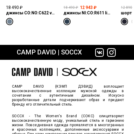
18 490 ₽
12 943 ₽
18 490 ₽
12 890 
джинсы CO:NO:C622 vintage blue print
джинсы NI:CO:R611 light vintage print jogg
шорты
CAMP DAVID | SOCCX
сайте СДЭК
CAMP DAVID (КЭМП ДЭВИД) воплощает
высококачественные коллекции мужской одежды в
сочетании с аутентичным дизайном. Искусно
разработанные детали подчеркивают образ и придают
бренду его отличительный стиль.
SOCCX - The Women's Brand (СОКС) олицетворяет
высококачественную моду, уникальный стиль и гармонию
жизни. Повседневная одежда проявляется в многогранных
и красочных коллекциях, дополненные аксессуарами и