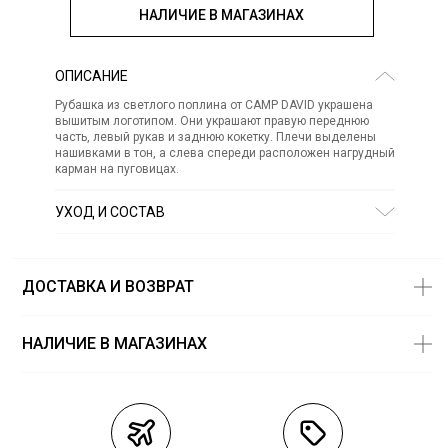
НАЛИЧИЕ В МАГАЗИНАХ
ОПИСАНИЕ
Рубашка из светлого поплина от CAMP DAVID украшена
вышитым логотипом. Они украшают правую переднюю
часть, левый рукав и заднюю кокетку. Плечи выделены
нашивками в тон, а слева спереди расположен нагрудный
карман на пуговицах.
УХОД И СОСТАВ
Состав:
хлопок 100%
ДОСТАВКА И ВОЗВРАТ
НАЛИЧИЕ В МАГАЗИНАХ
Магазины
Размеры в
наличии
Курьерская доставка СДЭК
3XL — 1 шт.