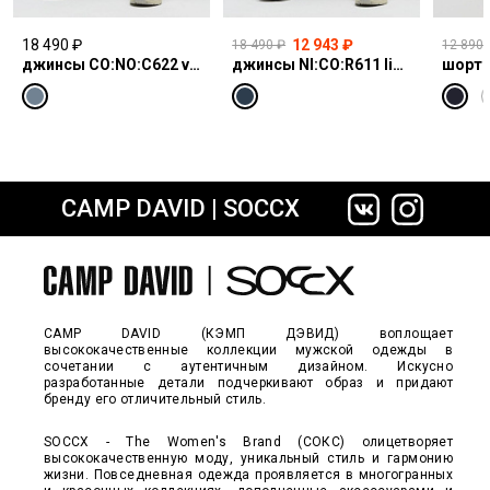
м. Киевская, г. Москва, Площадь
Киевского Вокзала, 2
Обязательно
18 490 ₽
12 943 ₽
18 490 ₽
12 890 
график работы: пн-чт 10:00–22:00;
звоните нам,
джинсы CO:NO:C622 vintage blue print
джинсы NI:CO:R611 light vintage print jogg
шорты
пт,сб 10:00–23:00; вс 10:00–22:00
чтобы уточнить
наличие.
8-495-229-84-17
CAMP DAVID | SOCCX
сайте СДЭК
CAMP DAVID (КЭМП ДЭВИД) воплощает
высококачественные коллекции мужской одежды в
сочетании с аутентичным дизайном. Искусно
разработанные детали подчеркивают образ и придают
бренду его отличительный стиль.
SOCCX - The Women's Brand (СОКС) олицетворяет
высококачественную моду, уникальный стиль и гармонию
жизни. Повседневная одежда проявляется в многогранных