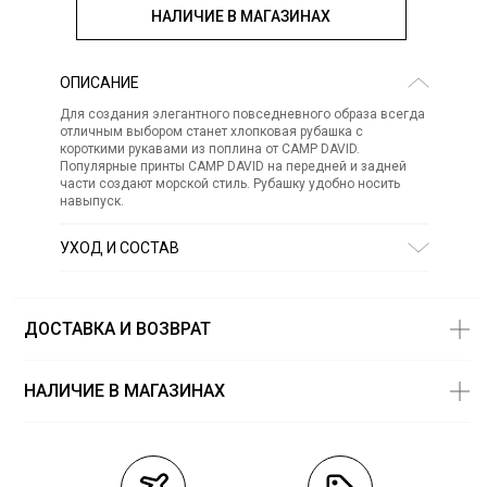
НАЛИЧИЕ В МАГАЗИНАХ
ОПИСАНИЕ
Для создания элегантного повседневного образа всегда
отличным выбором станет хлопковая рубашка с
короткими рукавами из поплина от CAMP DAVID.
Популярные принты CAMP DAVID на передней и задней
части создают морской стиль. Рубашку удобно носить
навыпуск.
УХОД И СОСТАВ
Состав:
хлопок 100%
СТИРКА:
30 ° ручной режим
ОТБЕЛИВАНИЕ:
Не отбеливать
ДОСТАВКА И ВОЗВРАТ
ХИМИЧЕСКАЯ ЧИСТКА:
Не подвергать химчистке
ГЛАЖЕНИЕ:
не гладить горячим (макс. 110 °)
СУШКА:
не сушить в стиральной машине
НАЛИЧИЕ В МАГАЗИНАХ
Магазины
Размеры в
наличии
Курьерская доставка СДЭК