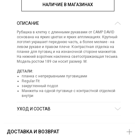
НАЛИЧИЕ В МАГАЗИНАХ
ОПИСАНИЕ
Рубашка в клетку с длинными рукавами от CAMP DAVID
основана на ярких цветах и ​​ярких аппликациях. Крупный
логотип украшает переднюю часть, а более мелкие - на
левом рукаве и правом плече. Контрастная отделка на
планке для пуговиц и на изнаночной стороне манжетов.
На нижний воротник наклеена светоотражающая тесьма.
Модель ростом 189 см носит размер. М.
ДЕТАЛИ:
планка с непрерывными пуговицами
Regular Fit
закругленный подол
Манжеты на одной пуговице с контрастной отделкой
внутри
УХОД И СОСТАВ
Состав:
75% хлопок 25% полиэстер
СТИРКА:
ручная стирка
ОТБЕЛИВАНИЕ:
отбеливание запрещено
ДОСТАВКА И ВОЗВРАТ
ХИМИЧЕСКАЯ ЧИСТКА:
химическая чистка запрещена