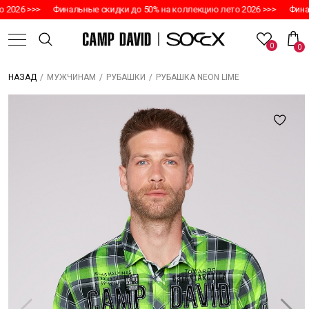
2026 >>>
Финальные скидки до 50% на коллекцию лето 2026 >>>
Финал
0
0
/
/
/
РУБАШКА NEON LIME
НАЗАД
МУЖЧИНАМ
РУБАШКИ