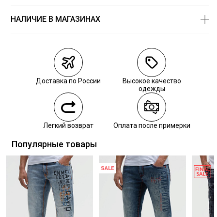
ГЛАЖЕНИЕ:
гладить при низкой температуре до 110
СУШКА:
барабанная сушка запрещена
НАЛИЧИЕ В МАГАЗИНАХ
Магазины
Размеры в
наличии
Курьерская доставка СДЭК
Самовывоз из пункта выдачи СДЭК
Доставка по России
Высокое качество
Самовывоз из наших магазинов
одежды
Курьерская доставка СДЭК
Легкий возврат
Оплата после примерки
Самовывоз из пункта выдачи СДЭК
Популярные товары
SALE