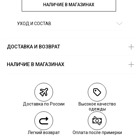
НАЛИЧИЕ В МАГАЗИНАХ
УХОД И СОСТАВ
Состав:
100% хлопок
ДОСТАВКА И ВОЗВРАТ
НАЛИЧИЕ В МАГАЗИНАХ
Магазины
Размеры в
наличии
Курьерская доставка СДЭК
Самовывоз из пункта выдачи СДЭК
Доставка по России
Высокое качество
Самовывоз из наших магазинов
одежды
Курьерская доставка СДЭК
Легкий возврат
Оплата после примерки
Самовывоз из пункта выдачи СДЭК