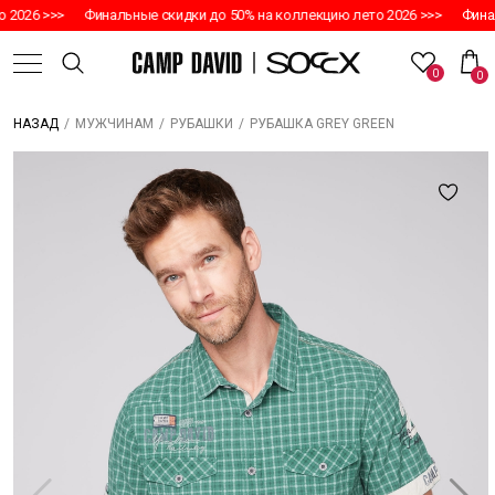
2026 >>>
Финальные скидки до 50% на коллекцию лето 2026 >>>
Финал
0
0
/
/
/
РУБАШКА GREY GREEN
НАЗАД
МУЖЧИНАМ
РУБАШКИ