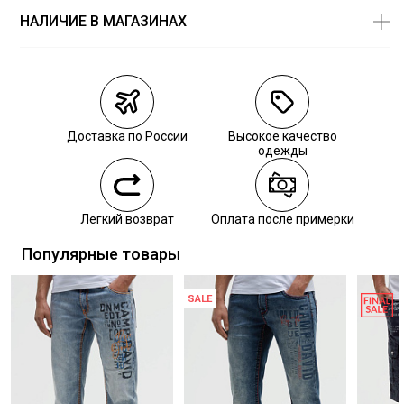
СУШКА:
барабанная сушка запрещена
НАЛИЧИЕ В МАГАЗИНАХ
Магазины
Размеры в
наличии
Курьерская доставка СДЭК
Самовывоз из пункта выдачи СДЭК
Доставка по России
Высокое качество
Самовывоз из наших магазинов
одежды
Курьерская доставка СДЭК
Легкий возврат
Оплата после примерки
Самовывоз из пункта выдачи СДЭК
Популярные товары
SALE