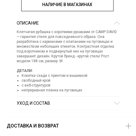
НАЛИЧИЕ В МАГАЗИНАХ
ОПИСАНИЕ
Клетчатая рубашка с короткими рукавами от CAMP DAVID
— гарантия стиля для повседневного образа. Она
разработана с карманами с клапанами на пуговицах и
множеством небольших этикеток. Контрастная отделка
под воротником и подвернутый низ на пуговицах
завершают дизайн. Крутой бренд - крутой стиль! Рост
модели 188 см, размер М
ДЕТАЛИ:
Кокетка сзади с принтом и вышивкой
свободный крой
с веб-структурой
непрерывная планка на пуговицах
УХОД И СОСТАВ
Состав:
100% хлопок
СТИРКА:
ручная стирка
ОТБЕЛИВАНИЕ:
отбеливание запрещено
ДОСТАВКА И ВОЗВРАТ
ХИМИЧЕСКАЯ ЧИСТКА:
химическая чистка запрещена
ГЛАЖЕНИЕ:
гладить при низкой температуре до 110