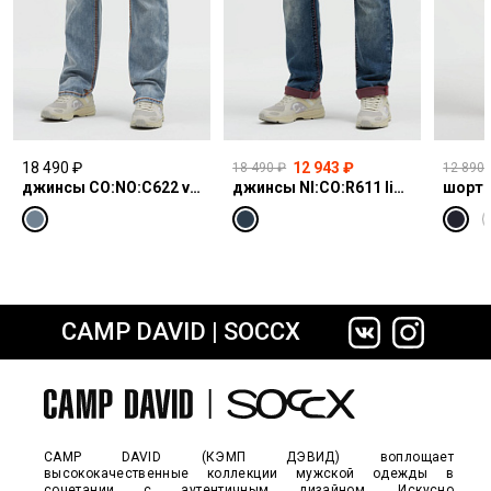
18 490 ₽
12 943 ₽
18 490 ₽
12 890 
джинсы CO:NO:C622 vintage blue print
джинсы NI:CO:R611 light vintage print jogg
шорты
CAMP DAVID | SOCCX
сайте СДЭК
CAMP DAVID (КЭМП ДЭВИД) воплощает
высококачественные коллекции мужской одежды в
сочетании с аутентичным дизайном. Искусно