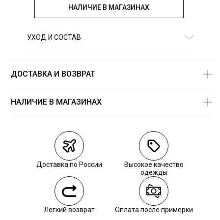
НАЛИЧИЕ В МАГАЗИНАХ
УХОД И СОСТАВ
Состав:
100% хлопок
ДОСТАВКА И ВОЗВРАТ
НАЛИЧИЕ В МАГАЗИНАХ
Магазины
Размеры в
наличии
Курьерская доставка СДЭК
Самовывоз из пункта выдачи СДЭК
Доставка по России
Высокое качество
Самовывоз из наших магазинов
одежды
Курьерская доставка СДЭК
Легкий возврат
Оплата после примерки
Самовывоз из пункта выдачи СДЭК