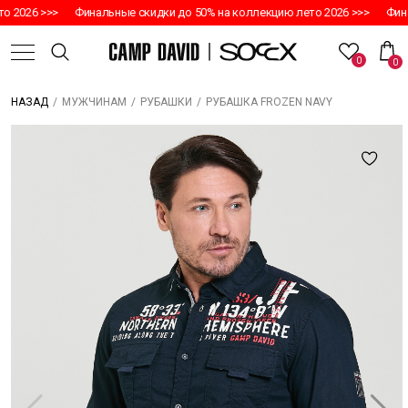
 2026 >>>
Финальные скидки до 50% на коллекцию лето 2026 >>>
Фина
0
0
/
/
/
РУБАШКА FROZEN NAVY
НАЗАД
МУЖЧИНАМ
РУБАШКИ