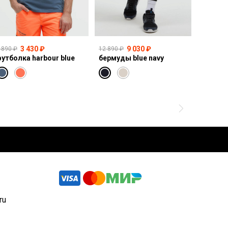
3 430 ₽
9 030 ₽
 890 ₽
12 890 ₽
14 990 ₽
утболка harbour blue
бермуды blue navy
свитшот
ru