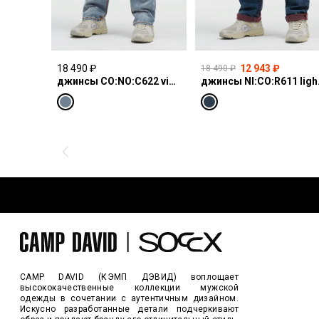
18 490 ₽
12 943 ₽
18 490 ₽
джинсы CO:NO:C622 vintage blue print
джинсы N
CAMP DAVID (КЭМП ДЭВИД) воплощает
высококачественные коллекции мужской
одежды в сочетании с аутентичным дизайном.
Искусно разработанные детали подчеркивают