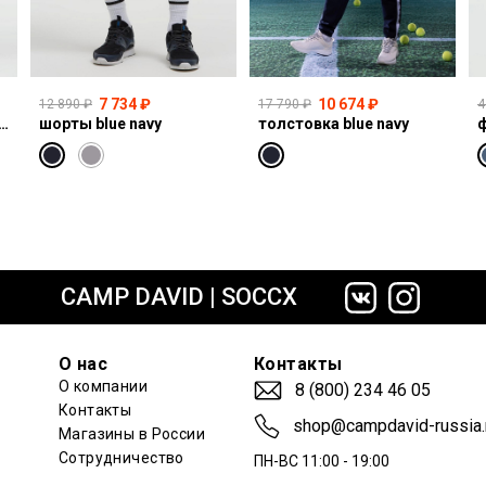
7 734 ₽
10 674 ₽
12 890 ₽
17 790 ₽
4
I:CO:R611 light vintage print jogg
шорты blue navy
толстовка blue navy
ф
сайте СДЭК
CAMP DAVID | SOCCX
О нас
Контакты
О компании
8 (800) 234 46 05
Контакты
shop@campdavid-russia.
Магазины в России
Сотрудничество
ПН-ВС 11:00 - 19:00