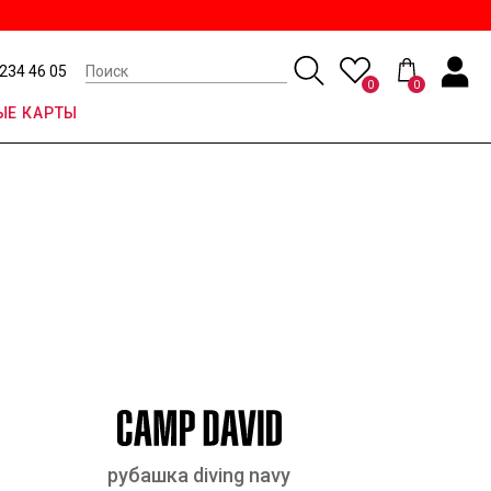
 234 46 05
0
0
Е КАРТЫ
рубашка diving navy