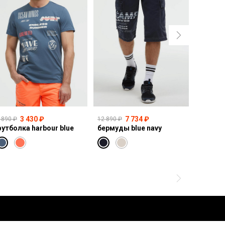
3 430 ₽
7 734 ₽
 890 ₽
12 890 ₽
10 990 ₽
утболка harbour blue
бермуды blue navy
толсто