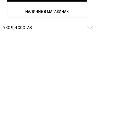
НАЛИЧИЕ В МАГАЗИНАХ
УХОД И СОСТАВ
Состав:
76% хлопок, 22% полиэстер, 2% др. материалы