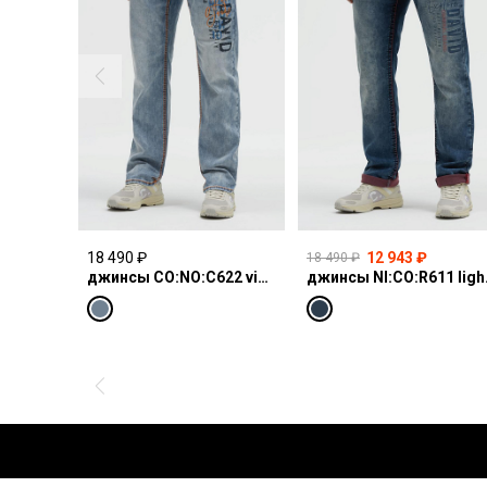
18 490 ₽
12 943 ₽
18 490 ₽
джинсы CO:NO:C622 vintage blue print
джинсы N