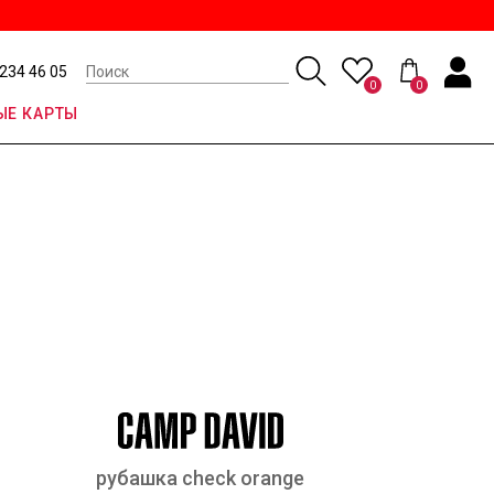
 234 46 05
0
0
Е КАРТЫ
рубашка check orange