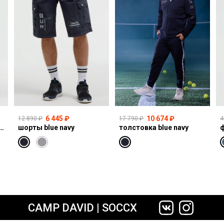
6 445 ₽
10 674 ₽
12 890 ₽
17 790 ₽
4
I:CO:R611 light vintage print jogg
шорты blue navy
толстовка blue navy
ф
сайте СДЭК
CAMP DAVID | SOCCX