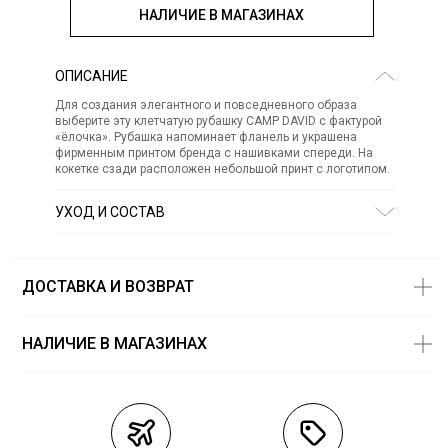
НАЛИЧИЕ В МАГАЗИНАХ
ОПИСАНИЕ
Для создания элегантного и повседневного образа
выберите эту клетчатую рубашку CAMP DAVID с фактурой
«ёлочка». Рубашка напоминает фланель и украшена
фирменным принтом бренда с нашивками спереди. На
кокетке сзади расположен небольшой принт с логотипом.
УХОД И СОСТАВ
Состав:
хлопок 100%
СТИРКА:
30 ° ручной режим
ОТБЕЛИВАНИЕ:
Не отбеливать
ДОСТАВКА И ВОЗВРАТ
ХИМИЧЕСКАЯ ЧИСТКА:
Не подвергать химчистке
ГЛАЖЕНИЕ:
не гладить горячим (макс. 110 °)
СУШКА:
не сушить в стиральной машине
НАЛИЧИЕ В МАГАЗИНАХ
Магазины
Размеры в
наличии
Курьерская доставка СДЭК
ТЦ «Метрополис» - магазин
S — 1 шт.