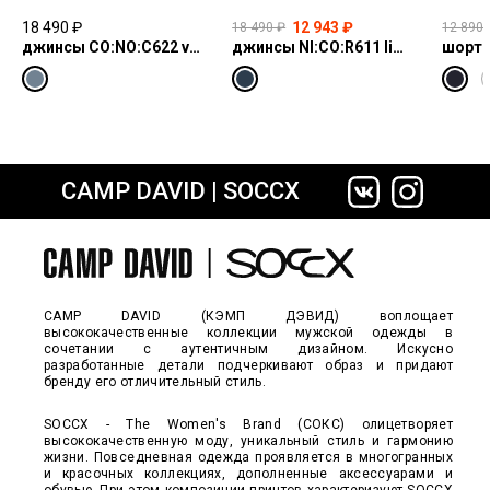
18 490 ₽
12 943 ₽
18 490 ₽
12 890 
джинсы CO:NO:C622 vintage blue print
джинсы NI:CO:R611 light vintage print jogg
шорты
CAMP DAVID | SOCCX
сайте СДЭК
CAMP DAVID (КЭМП ДЭВИД) воплощает
высококачественные коллекции мужской одежды в
сочетании с аутентичным дизайном. Искусно
разработанные детали подчеркивают образ и придают
бренду его отличительный стиль.
SOCCX - The Women's Brand (СОКС) олицетворяет
высококачественную моду, уникальный стиль и гармонию
жизни. Повседневная одежда проявляется в многогранных
и красочных коллекциях, дополненные аксессуарами и