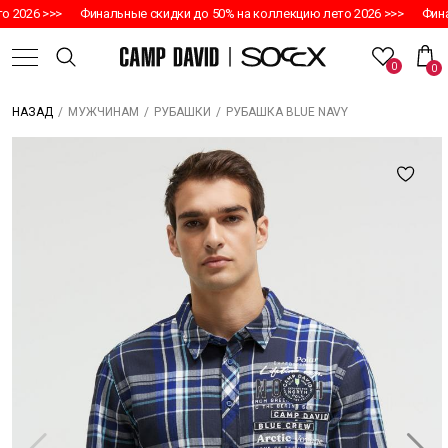
 2026 >>>
Финальные скидки до 50% на коллекцию лето 2026 >>>
Финал
0
0
/
/
/
РУБАШКА BLUE NAVY
НАЗАД
МУЖЧИНАМ
РУБАШКИ