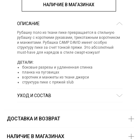
НАЛИЧИЕ В МАГАЗИНАХ
ОПИСАНИЕ
Рубашку поло из ткани пике превращается в стильную
рубашку с короткими рукавами, трикотажным воротником
и манжетами. Рубашка CAMP DAVID имеет особую
структуру пике за счет тонкой пряжи. Это абсолютный
must-have для нарядов в стиле смарт-кэжуал!
ДЕТАЛИ:
боковые разрезы и удлиненная спинка
планка на пуговицах
воротник и манжеты из ткани джерси
структура пике с пряжей slub
УХОД И СОСТАВ
Состав:
100% хлопок
ОТБЕЛИВАНИЕ:
Не отбеливать
СУШКА:
не сушить в стиральной машине
ДОСТАВКА И ВОЗВРАТ
НАЛИЧИЕ В МАГАЗИНАХ