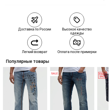
Магазины
Размеры в
наличии
Курьерская доставка СДЭК
Самовывоз из пункта выдачи СДЭК
Доставка по России
Высокое качество
Самовывоз из наших магазинов
одежды
Курьерская доставка СДЭК
Легкий возврат
Оплата после примерки
Самовывоз из пункта выдачи СДЭК
Популярные товары
SALE