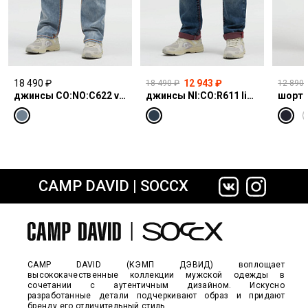
18 490 ₽
12 943 ₽
18 490 ₽
12 890 
джинсы CO:NO:C622 vintage blue print
джинсы NI:CO:R611 light vintage print jogg
шорты
CAMP DAVID | SOCCX
сайте СДЭК
CAMP DAVID (КЭМП ДЭВИД) воплощает
высококачественные коллекции мужской одежды в
сочетании с аутентичным дизайном. Искусно
разработанные детали подчеркивают образ и придают
бренду его отличительный стиль.