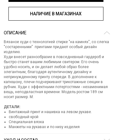
НАЛИЧИЕ В МАГАЗИНАХ
ОПИСАНИЕ
Вязаное худи с технологией стирке "на камнях", со слегка
"состаренными" принтами придают особый дизайн
изделию.
Худи внесет разнообразие в повседневный гардероб и
быстро станет вашим любимым свитером. Его очень
удобно носить, и он делает любой образ более
элегантным, благодаря аутентичному дизайну и
непринужденному принту спереди. В дополнение к
капюшону, плечи подчеркивают трикотажные секции в
рубчик. Худи с эффектными потертостями - незаменимая
вещь, неподвластная времени. Модель ростом 189 см
носит размер. М.
ДЕТАЛИ:
Винтажный принт и нашивка на левом рукаве.
свободный крой
Специальная вязка
Манжеты на рукавах и по низу изделия