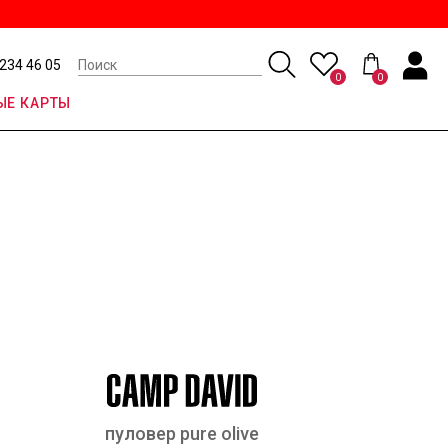
 234 46 05
0
0
Е КАРТЫ
пуловер pure olive