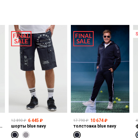
6 445 ₽
10 674 ₽
12 890 ₽
17 790 ₽
4
I:CO:R611 light vintage print jogg
шорты blue navy
толстовка blue navy
ф