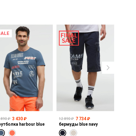
SALE
NEW
3 430 ₽
7 734 ₽
 890 ₽
12 890 ₽
10 990 ₽
утболка harbour blue
бермуды blue navy
толсто