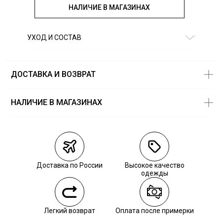
НАЛИЧИЕ В МАГАЗИНАХ
УХОД И СОСТАВ
Состав:
100%хлопок
ДОСТАВКА И ВОЗВРАТ
НАЛИЧИЕ В МАГАЗИНАХ
Магазины
Размеры в
наличии
Курьерская доставка СДЭК
Самовывоз из пункта выдачи СДЭК
Доставка по России
Высокое качество
Самовывоз из наших магазинов
одежды
Курьерская доставка СДЭК
Легкий возврат
Оплата после примерки
Самовывоз из пункта выдачи СДЭК