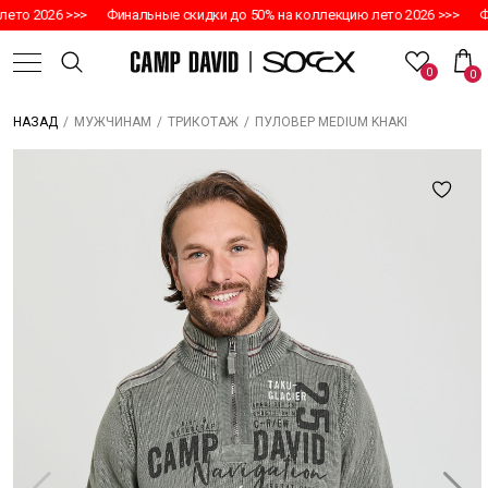
о 2026 >>>
Финальные скидки до 50% на коллекцию лето 2026 >>>
Фина
0
0
/
/
/
ПУЛОВЕР MEDIUM KHAKI
НАЗАД
МУЖЧИНАМ
ТРИКОТАЖ