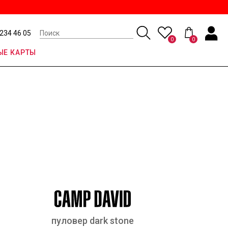
 234 46 05
0
0
Е КАРТЫ
пуловер dark stone