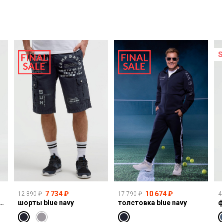
7 734 ₽
10 674 ₽
12 890 ₽
17 790 ₽
4
I:CO:R611 light vintage print jogg
шорты blue navy
толстовка blue navy
ф