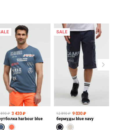
SALE
SALE
NEW
3 430 ₽
9 030 ₽
 890 ₽
12 890 ₽
10 990 ₽
утболка harbour blue
бермуды blue navy
толсто