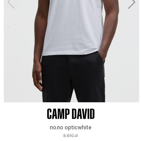
поло opticwhite
8 890 ₽