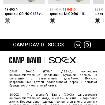
18 490 ₽
12 943 ₽
18 490 ₽
12 890 
джинсы CO:NO:C622 vintage blue print
джинсы NI:CO:R611 light vintage print jogg
шорты
CAMP DAVID | SOCCX
сайте СДЭК
CAMP DAVID (КЭМП ДЭВИД) воплощает
высококачественные коллекции мужской одежды в
сочетании с аутентичным дизайном. Искусно
разработанные детали подчеркивают образ и придают
бренду его отличительный стиль.
SOCCX - The Women's Brand (СОКС) олицетворяет
высококачественную моду, уникальный стиль и гармонию
жизни. Повседневная одежда проявляется в многогранных