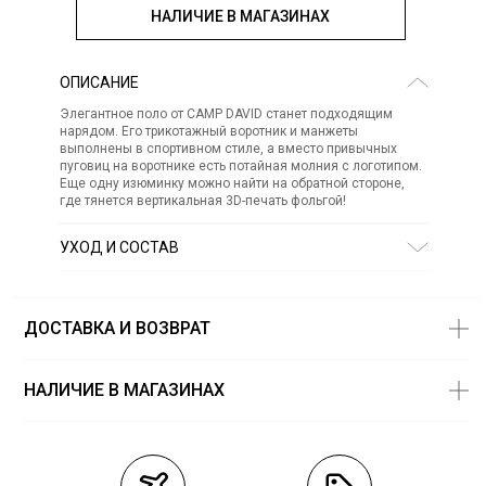
НАЛИЧИЕ В МАГАЗИНАХ
ОПИСАНИЕ
Элегантное поло от CAMP DAVID станет подходящим
нарядом. Его трикотажный воротник и манжеты
выполнены в спортивном стиле, а вместо привычных
пуговиц на воротнике есть потайная молния с логотипом.
Еще одну изюминку можно найти на обратной стороне,
где тянется вертикальная 3D-печать фольгой!
УХОД И СОСТАВ
Состав:
хлопок 95%, эластан 5%
СТИРКА:
30 ° ручной режим
ОТБЕЛИВАНИЕ:
Не отбеливать
ДОСТАВКА И ВОЗВРАТ
ХИМИЧЕСКАЯ ЧИСТКА:
Не подвергать химчистке
ГЛАЖЕНИЕ:
не гладить горячим (макс. 110 °)
СУШКА:
не сушить в стиральной машине
НАЛИЧИЕ В МАГАЗИНАХ
Магазины
Размеры в
наличии
Курьерская доставка СДЭК