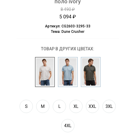
поло ivory
8 490 ₽
5 094 ₽
Артикул:
CG2603-3295-33
Тема:
Dune Crusher
ТОВАР В ДРУГИХ ЦВЕТАХ:
S
M
L
XL
XXL
3XL
4XL