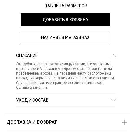
ТАБЛИЦА РАЗМЕРОВ
ДОБАВИТЬ В КОРЗИНУ
НАЛИЧИЕ В МАГАЗИНАХ
ОПИСАНИЕ
Эта рубашка-поло с короткими рукавами, трикотажным
воротником и V-образным вырезом создает элегантный
повседневный образ. На передней части расположены
нагрудный карман и ненавязчивые нашивки с логотипом.
Спинка с винтажным принтом логотипа привлекает
больше внимания.
УХОД И СОСТАВ
Состав:
хлопок 100%
СТИРКА:
30 ° ручной режим
ОТБЕЛИВАНИЕ:
Не отбеливать
ДОСТАВКА И ВОЗВРАТ
ХИМИЧЕСКАЯ ЧИСТКА:
Не подвергать химчистке
ГЛАЖЕНИЕ:
не гладить горячим (макс. 110 °)