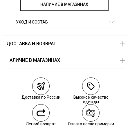
НАЛИЧИЕ В МАГАЗИНАХ
УХОД И СОСТАВ
Состав:
95% org. хлопок, 5% эластан
ДОСТАВКА И ВОЗВРАТ
НАЛИЧИЕ В МАГАЗИНАХ
Магазины
Размеры в
наличии
Курьерская доставка СДЭК
Самовывоз из пункта выдачи СДЭК
Доставка по России
Высокое качество
Самовывоз из наших магазинов
одежды
Курьерская доставка СДЭК
Легкий возврат
Оплата после примерки
Самовывоз из пункта выдачи СДЭК