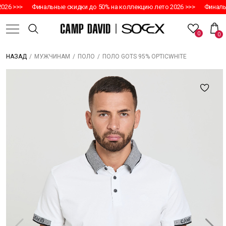
26 >>>
Финальные скидки до 50% на коллекцию лето 2026 >>>
Финальн
0
0
/
/
/
ПОЛО GOTS 95% OPTICWHITE
НАЗАД
МУЖЧИНАМ
ПОЛО