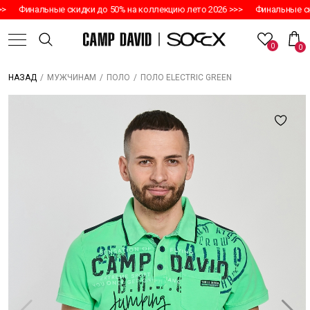
>
Финальные скидки до 50% на коллекцию лето 2026 >>>
Финальные ски
0
0
/
/
/
ПОЛО ELECTRIC GREEN
НАЗАД
МУЖЧИНАМ
ПОЛО