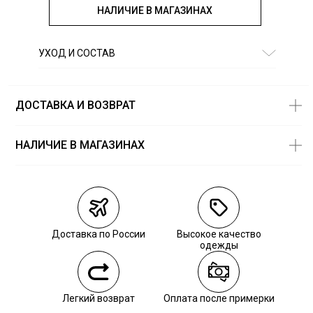
НАЛИЧИЕ В МАГАЗИНАХ
УХОД И СОСТАВ
Состав:
100% хлопок
ДОСТАВКА И ВОЗВРАТ
НАЛИЧИЕ В МАГАЗИНАХ
Магазины
Размеры в
наличии
Курьерская доставка СДЭК
Самовывоз из пункта выдачи СДЭК
Доставка по России
Высокое качество
Самовывоз из наших магазинов
одежды
Курьерская доставка СДЭК
Легкий возврат
Оплата после примерки
Самовывоз из пункта выдачи СДЭК