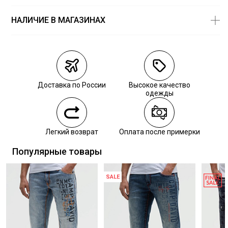
ГЛАЖЕНИЕ:
не гладить горячим (макс. 110 °)
СУШКА:
не сушить в стиральной машине
НАЛИЧИЕ В МАГАЗИНАХ
Магазины
Размеры в
наличии
Курьерская доставка СДЭК
Самовывоз из пункта выдачи СДЭК
Доставка по России
Высокое качество
Самовывоз из наших магазинов
одежды
Курьерская доставка СДЭК
Легкий возврат
Оплата после примерки
Самовывоз из пункта выдачи СДЭК
Популярные товары
SALE