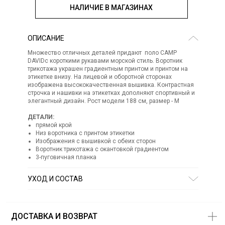
НАЛИЧИЕ В МАГАЗИНАХ
ОПИСАНИЕ
Множество отличных деталей придают поло CAMP
DAVIDс короткими рукавами морской стиль. Воротник
трикотажа украшен градиентным принтом и принтом на
этикетке внизу. На лицевой и оборотной сторонах
изображена высококачественная вышивка. Контрастная
строчка и нашивки на этикетках дополняют спортивный и
элегантный дизайн. Рост модели 188 см, размер - М
ДЕТАЛИ:
прямой крой
Низ воротника с принтом этикетки
Изображения с вышивкой с обеих сторон
Воротник трикотажа с окантовкой градиентом
3-пуговичная планка
УХОД И СОСТАВ
Состав:
95% хлопок, 5% другие волокна
СТИРКА:
30 ° ручной режим
ОТБЕЛИВАНИЕ:
Не отбеливать
ДОСТАВКА И ВОЗВРАТ
ХИМИЧЕСКАЯ ЧИСТКА:
Не подвергать химчистке