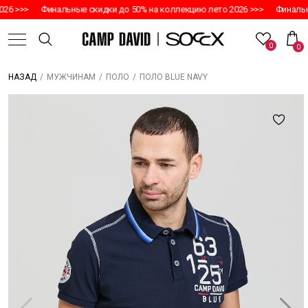
26 >>>
Финальные скидки до 50% на коллекцию лето 2026 >>>
Финальны
0
0
/
/
/
ПОЛО BLUE NAVY
НАЗАД
МУЖЧИНАМ
ПОЛО