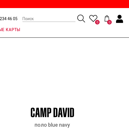
 234 46 05
0
0
Е КАРТЫ
поло blue navy