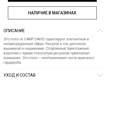
НАЛИЧИЕ В МАГАЗИНАХ
ОПИСАНИЕ
Это поло от CAMP DAVID гарантирует элегантный и
непринужденный образ. Рисунок в тон дополнен
вышивкой и нашивками. Спортивный трикотажный
воротник с ярким полосатым рисунком привлекает
внимание. Это поло – неотъемлемая часть мужского
гардероба.
УХОД И СОСТАВ
Состав:
хлопок 100%
СТИРКА:
30 ° ручной режим
ОТБЕЛИВАНИЕ:
Не отбеливать
ХИМИЧЕСКАЯ ЧИСТКА:
Не подвергать химчистке
ГЛАЖЕНИЕ:
не гладить горячим (макс. 110 °)
СУШКА:
не сушить в стиральной машине