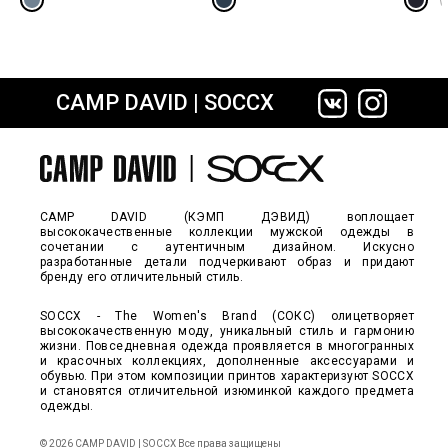
пт,сб 10:00–23:00; вс 10:00–22:00
Обязательно
звоните нам,
8-495-229-84-17
чтобы уточнить
наличие.
CAMP DAVID | SOCCX
сайте СДЭК
CAMP DAVID (КЭМП ДЭВИД) воплощает
высококачественные коллекции мужской одежды в
сочетании с аутентичным дизайном. Искусно
разработанные детали подчеркивают образ и придают
бренду его отличительный стиль.
SOCCX - The Women's Brand (СОКС) олицетворяет
высококачественную моду, уникальный стиль и гармонию
жизни. Повседневная одежда проявляется в многогранных
и красочных коллекциях, дополненные аксессуарами и
обувью. При этом композиции принтов характеризуют SOCCX
и становятся отличительной изюминкой каждого предмета
одежды.
© 2026 CAMP DAVID | SOCCX Все права защищены