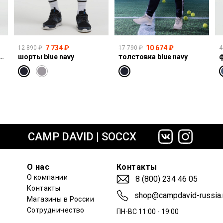
7 734 ₽
10 674 ₽
12 890 ₽
17 790 ₽
4
I:CO:R611 light vintage print jogg
шорты blue navy
толстовка blue navy
ф
сайте СДЭК
CAMP DAVID | SOCCX
О нас
Контакты
О компании
8 (800) 234 46 05
Контакты
shop@campdavid-russia.
Магазины в России
Сотрудничество
ПН-ВС 11:00 - 19:00