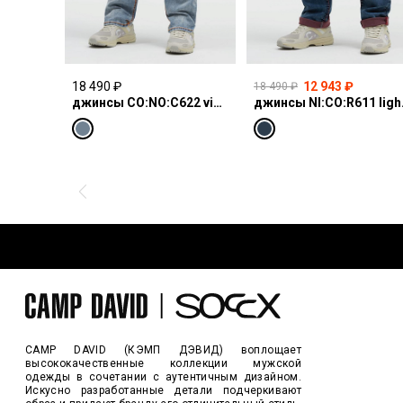
18 490 ₽
12 943 ₽
18 490 ₽
джинсы CO:NO:C622 vintage blue print
джинсы N
CAMP DAVID (КЭМП ДЭВИД) воплощает
высококачественные коллекции мужской
одежды в сочетании с аутентичным дизайном.
Искусно разработанные детали подчеркивают