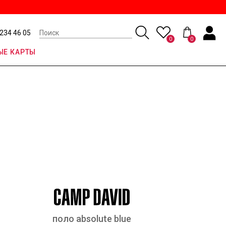
 234 46 05
0
0
Е КАРТЫ
поло absolute blue