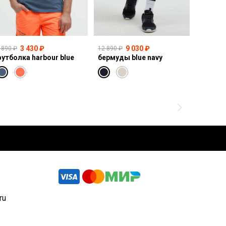
3 430 ₽
9 030 ₽
 890 ₽
12 890 ₽
14 990 ₽
утболка harbour blue
бермуды blue navy
свитшот
ru