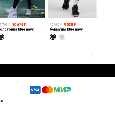
10 674 ₽
9 030 ₽
7 790 ₽
12 890 ₽
14 990 ₽
олстовка blue navy
бермуды blue navy
свитшот
ru