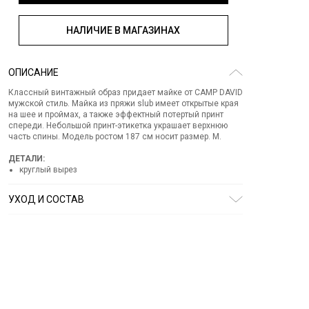
НАЛИЧИЕ В МАГАЗИНАХ
ОПИСАНИЕ
Классный винтажный образ придает майке от CAMP DAVID
мужской стиль. Майка из пряжи slub имеет открытые края
на шее и проймах, а также эффектный потертый принт
спереди. Небольшой принт-этикетка украшает верхнюю
часть спины. Модель ростом 187 см носит размер. М.
ДЕТАЛИ:
круглый вырез
УХОД И СОСТАВ
Состав:
100% хлопок
СТИРКА:
деликатная стирка
ОТБЕЛИВАНИЕ:
отбеливание запрещено
ХИМИЧЕСКАЯ ЧИСТКА:
химическая чистка запрещена
ГЛАЖЕНИЕ:
гладить при низкой температуре до 110
СУШКА:
барабанная сушка запрещена