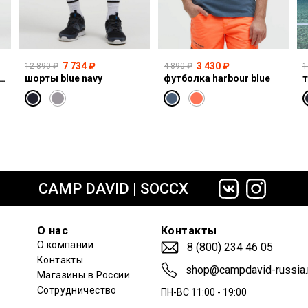
7 734 ₽
3 430 ₽
12 890 ₽
4 890 ₽
1
I:CO:R611 light vintage print jogg
шорты blue navy
футболка harbour blue
т
сайте СДЭК
CAMP DAVID | SOCCX
О нас
Контакты
О компании
8 (800) 234 46 05
Контакты
shop@campdavid-russia.
Магазины в России
Сотрудничество
ПН-ВС 11:00 - 19:00