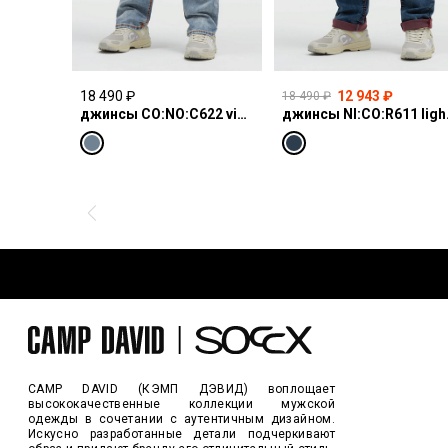
18 490 ₽
12 943 ₽
18 490 ₽
джинсы CO:NO:C622 vintage blue print
джинсы N
CAMP DAVID (КЭМП ДЭВИД) воплощает
высококачественные коллекции мужской
одежды в сочетании с аутентичным дизайном.
Искусно разработанные детали подчеркивают