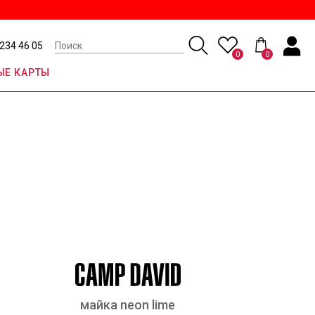
 234 46 05
0
0
Е КАРТЫ
майка neon lime