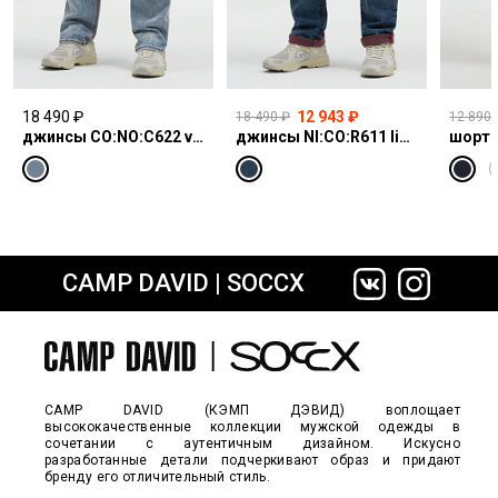
18 490 ₽
12 943 ₽
18 490 ₽
12 890 
джинсы CO:NO:C622 vintage blue print
джинсы NI:CO:R611 light vintage print jogg
шорты
CAMP DAVID | SOCCX
сайте СДЭК
CAMP DAVID (КЭМП ДЭВИД) воплощает
высококачественные коллекции мужской одежды в
сочетании с аутентичным дизайном. Искусно
разработанные детали подчеркивают образ и придают
бренду его отличительный стиль.