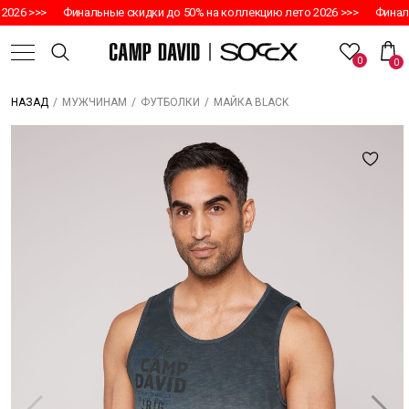
026 >>>
Финальные скидки до 50% на коллекцию лето 2026 >>>
Финаль
0
0
/
/
/
МАЙКА BLACK
НАЗАД
МУЖЧИНАМ
ФУТБОЛКИ