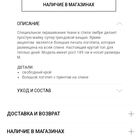
НАЛИЧИЕ В МАГАЗИНАХ
ОПИСАНИЕ
Специальное окрашивание ткани в стиле омбре делает
простую майку супер трендовой вещью. Ярким
акцентом является большая печать логотипа, которая
размещена на всей спине. Настоящий крутой топ для
теплых дней. Модель имеет рост 189 см и носит размеры
М.
ДЕТАЛИ:
свободный крой
большой логотип с принтом на спине
УХОД И СОСТАВ
Состав:
100% хлопок
СТИРКА:
30 ° ручной режим
ОТБЕЛИВАНИЕ:
Не отбеливать
ДОСТАВКА И ВОЗВРАТ
ХИМИЧЕСКАЯ ЧИСТКА:
Не подвергать химчистке
ГЛАЖЕНИЕ:
не гладить горячим (макс. 110 °)
ОТЖИМ:
нельзя выжимать и сушить
НАЛИЧИЕ В МАГАЗИНАХ
СУШКА:
не сушить в стиральной машине