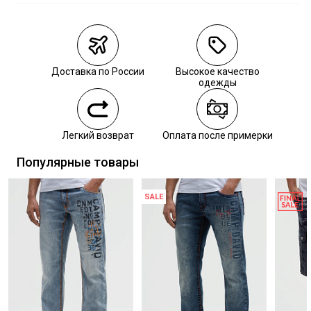
Магазины
Размеры в
наличии
Курьерская доставка СДЭК
Самовывоз из пункта выдачи СДЭК
Доставка по России
Высокое качество
Самовывоз из наших магазинов
одежды
Курьерская доставка СДЭК
Легкий возврат
Оплата после примерки
Самовывоз из пункта выдачи СДЭК
Популярные товары
SALE