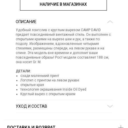
НАЛИЧИЕ В МАГАЗИНАХ
ОПИСАНИЕ
Удобный лонгслив с круглым вырезом CAMP DAVID
придает повседневный винтажный стиль. Он выполнен с
открытыми краями на вырезе шеи и рук, а также по
подолу. Изображенияи, вдохновленные четырьмя
стихиями, размещены спереди, на левом рукаве и на
спине. Эта модель вне времени и дополнит ваши
повседневные образы! Рост модели составляет 188 см,
она носит Gr. M.
ДЕТАЛИ:
сзади маленький принт
Логотип с принтом на левом рукаве
открытые края
технология окрашивания Inside Oil Dyed
Круглый вырез с открытым краем
УХОД И СОСТАВ
Состав:
100% хлопок
СТИРКА:
30 ° ручной режим
ОТБЕЛИВАНИЕ:
Не отбеливать
ДОСТАВКА И ВОЗВРАТ