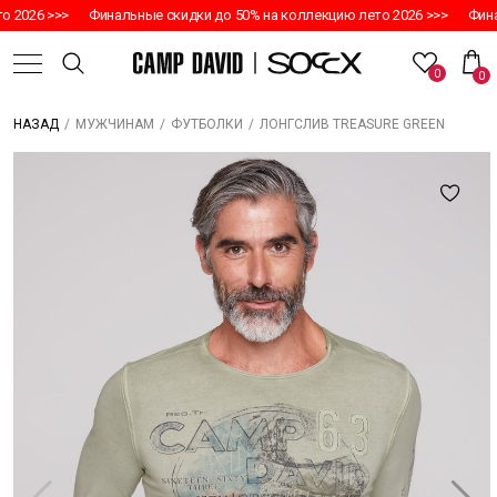
 2026 >>>
Финальные скидки до 50% на коллекцию лето 2026 >>>
Финал
0
0
/
/
/
ЛОНГСЛИВ TREASURE GREEN
НАЗАД
МУЖЧИНАМ
ФУТБОЛКИ