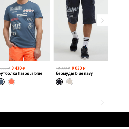
3 430 ₽
9 030 ₽
 890 ₽
12 890 ₽
14 990 ₽
утболка harbour blue
бермуды blue navy
свитшот