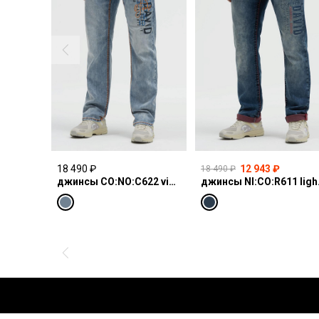
18 490 ₽
12 943 ₽
18 490 ₽
джинсы CO:NO:C622 vintage blue print
джинсы N