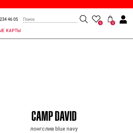
 234 46 05
0
0
Е КАРТЫ
лонгслив blue navy