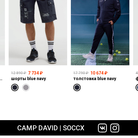
7 734 ₽
10 674 ₽
12 890 ₽
17 790 ₽
4
I:CO:R611 light vintage print jogg
шорты blue navy
толстовка blue navy
ф
сайте СДЭК
CAMP DAVID | SOCCX