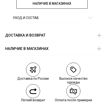
НАЛИЧИЕ В МАГАЗИНАХ
УХОД И СОСТАВ
Состав:
100% хлопок
ДОСТАВКА И ВОЗВРАТ
НАЛИЧИЕ В МАГАЗИНАХ
Магазины
Размеры в
наличии
Курьерская доставка СДЭК
Самовывоз из пункта выдачи СДЭК
Доставка по России
Высокое качество
Самовывоз из наших магазинов
одежды
Курьерская доставка СДЭК
Легкий возврат
Оплата после примерки
Самовывоз из пункта выдачи СДЭК