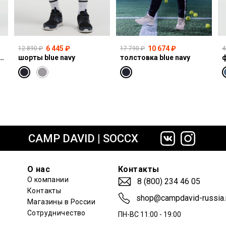
6 445 ₽
10 674 ₽
12 890 ₽
17 790 ₽
4
I:CO:R611 light vintage print jogg
шорты blue navy
толстовка blue navy
ф
сайте СДЭК
CAMP DAVID | SOCCX
О нас
Контакты
О компании
8 (800) 234 46 05
Контакты
shop@campdavid-russia.
Магазины в России
Сотрудничество
ПН-ВС 11:00 - 19:00