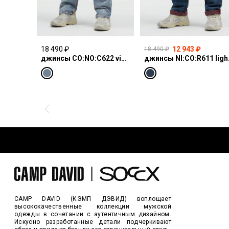
18 490 ₽
12 943 ₽
18 490 ₽
джинсы CO:NO:C622 vintage blue print
джинсы N
CAMP DAVID (КЭМП ДЭВИД) воплощает
высококачественные коллекции мужской
одежды в сочетании с аутентичным дизайном.
Искусно разработанные детали подчеркивают