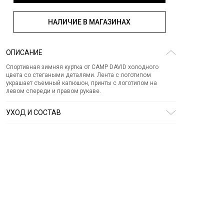
НАЛИЧИЕ В МАГАЗИНАХ
ОПИСАНИЕ
Спортивная зимняя куртка от CAMP DAVID холодного
цвета со стегаными деталями. Лента с логотипом
украшает съемный капюшон, принты с логотипом на
левом спереди и правом рукаве.
УХОД И СОСТАВ
Состав:
полиэстер 100%
СТИРКА:
30 ° ручной режим
ОТБЕЛИВАНИЕ:
Не отбеливать
ХИМИЧЕСКАЯ ЧИСТКА:
Не подвергать химчистке
ГЛАЖЕНИЕ:
не гладить горячим (макс. 110 °)
СУШКА:
не сушить в стиральной машине