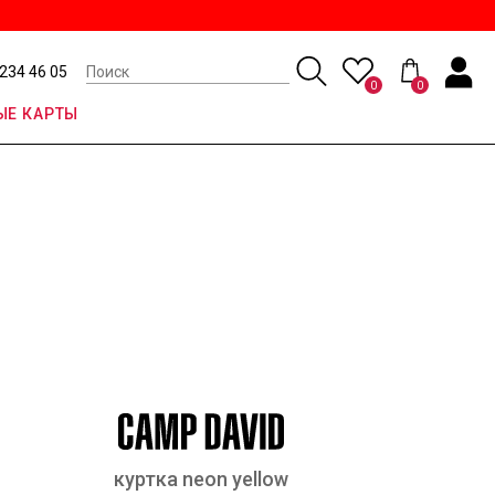
 234 46 05
0
0
Е КАРТЫ
куртка neon yellow