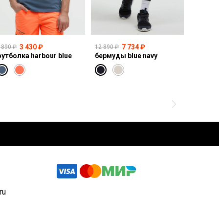
3 430 ₽
7 734 ₽
 890 ₽
12 890 ₽
14 990 ₽
утболка harbour blue
бермуды blue navy
свитшот
ru