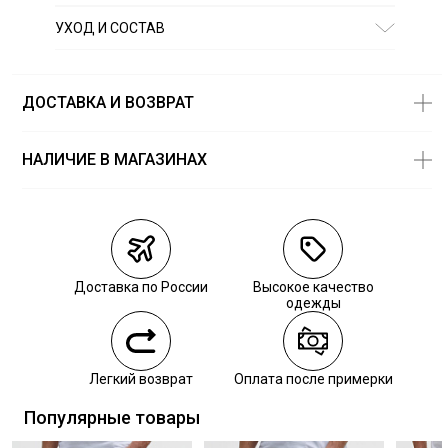
УХОД И СОСТАВ
Состав:
100% полиэстер, экопух
СТИРКА:
деликатная стирка
ОТБЕЛИВАНИЕ:
отбеливание запрещено
ДОСТАВКА И ВОЗВРАТ
ХИМИЧЕСКАЯ ЧИСТКА:
химическая чистка запрещена
ГЛАЖЕНИЕ:
гладить запрещено
НАЛИЧИЕ В МАГАЗИНАХ
Магазины
Размеры в
наличии
Курьерская доставка СДЭК
Самовывоз из пункта выдачи СДЭК
Доставка по России
Высокое качество
Самовывоз из наших магазинов
одежды
Курьерская доставка СДЭК
Легкий возврат
Оплата после примерки
Самовывоз из пункта выдачи СДЭК
Популярные товары