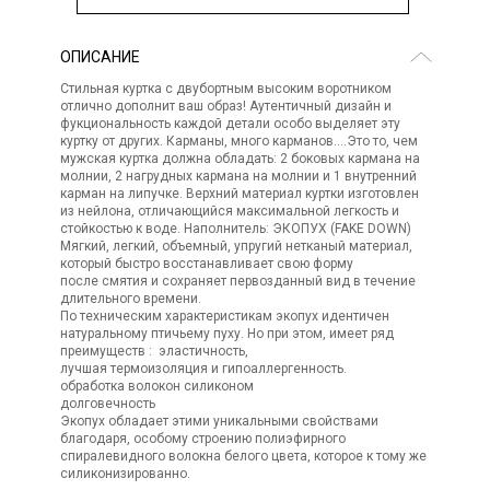
ОПИСАНИЕ
Стильная куртка с двубортным высоким воротником
отлично дополнит ваш образ! Аутентичный дизайн и
фукциональность каждой детали особо выделяет эту
куртку от других. Карманы, много карманов….Это то, чем
мужская куртка должна обладать: 2 боковых кармана на
молнии, 2 нагрудных кармана на молнии и 1 внутренний
карман на липучке. Верхний материал куртки изготовлен
из нейлона, отличающийся максимальной легкость и
стойкостью к воде. Наполнитель: ЭКОПУХ (FAKE DOWN)
Мягкий, легкий, объемный, упругий нетканый материал,
который быстро восстанавливает свою форму
после смятия и сохраняет первозданный вид в течение
длительного времени.
По техническим характеристикам экопух идентичен
натуральному птичьему пуху. Но при этом, имеет ряд
преимуществ : эластичность,
лучшая термоизоляция и гипоаллергенность.
обработка волокон силиконом
долговечность
Экопух обладает этими уникальными свойствами
благодаря, особому строению полиэфирного
спиралевидного волокна белого цвета, которое к тому же
силиконизированно.