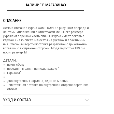
НАЛИЧИЕ В МАГАЗИНАХ
ОПИСАНИЕ
Легкий стеганая куртка CAMP DAVID с рисунком спереди и
лентами. Аппликации с этикетками меньшего размера
украшают верхнюю часть спины. Куртка имеет боковые
карманы на кнопках, манжеты на рукавах и эластичный
низ. Стеганый воротник-стойка разработан с трикотажной
вставкой с внутренней стороны. Модель ростом 189 см
носит размер. М.
ДЕТАЛИ:
принт сбоку
передняя молния на подкладке с "
гаражом"
два внутренних кармана, один на молнии
Трикотажная вставка на внутренней стороне воротника-
стойки.
УХОД И СОСТАВ
Состав:
100% полиамид
СТИРКА:
ручная стирка