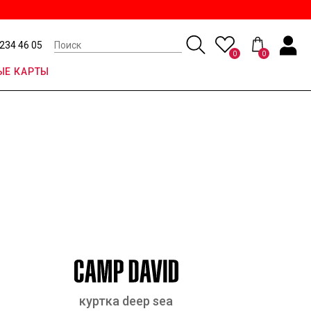
 234 46 05
0
0
Е КАРТЫ
куртка deep sea