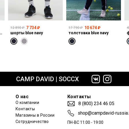
7 734 ₽
10 674 ₽
12 890 ₽
17 790 ₽
4
I:CO:R611 light vintage print jogg
шорты blue navy
толстовка blue navy
ф
сайте СДЭК
CAMP DAVID | SOCCX
О нас
Контакты
О компании
8 (800) 234 46 05
Контакты
shop@campdavid-russia.
Магазины в России
Сотрудничество
ПН-ВС 11:00 - 19:00