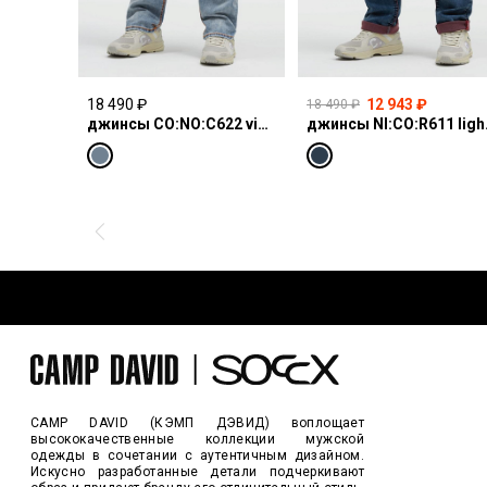
18 490 ₽
12 943 ₽
18 490 ₽
джинсы CO:NO:C622 vintage blue print
джинсы N
CAMP DAVID (КЭМП ДЭВИД) воплощает
высококачественные коллекции мужской
одежды в сочетании с аутентичным дизайном.
Искусно разработанные детали подчеркивают