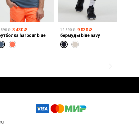
3 430 ₽
9 030 ₽
 890 ₽
12 890 ₽
14 990 ₽
утболка harbour blue
бермуды blue navy
свитшот
ru