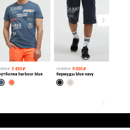
3 430 ₽
9 030 ₽
 890 ₽
12 890 ₽
14 990 ₽
утболка harbour blue
бермуды blue navy
свитшот