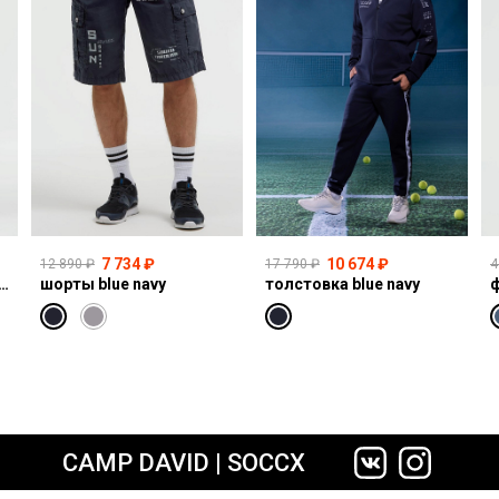
7 734 ₽
10 674 ₽
12 890 ₽
17 790 ₽
4
I:CO:R611 light vintage print jogg
шорты blue navy
толстовка blue navy
ф
сайте СДЭК
CAMP DAVID | SOCCX