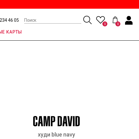
 234 46 05
0
0
Е КАРТЫ
худи blue navy