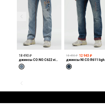
18 490 ₽
12 943 ₽
18 490 ₽
джинсы CO:NO:C622 vintage blue print
джинсы N